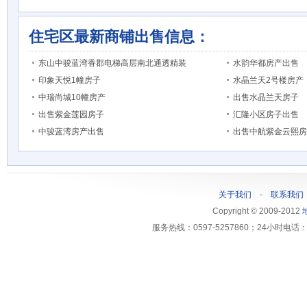
住宅区最新商铺出售信息：
东山中骏蓝湾香郡电梯高层南北通透精装
水韵华都房产出售
印象天悦1幢房子
水晶兰天2号楼房产
中瑞尚城10幢房产
出售水晶兰天房子
出售紫金莲园房子
汇隆小区房子出售
中骏蓝湾房产出售
出售中航紫金云熙房
关于我们
-
联系我们
Copyright © 2009-2012
服务热线：0597-5257860；24小时电话：1