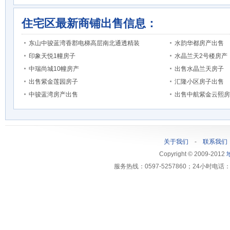
住宅区最新商铺出售信息：
东山中骏蓝湾香郡电梯高层南北通透精装
水韵华都房产出售
印象天悦1幢房子
水晶兰天2号楼房产
中瑞尚城10幢房产
出售水晶兰天房子
出售紫金莲园房子
汇隆小区房子出售
中骏蓝湾房产出售
出售中航紫金云熙房
关于我们
-
联系我们
Copyright © 2009-2012
服务热线：0597-5257860；24小时电话：1